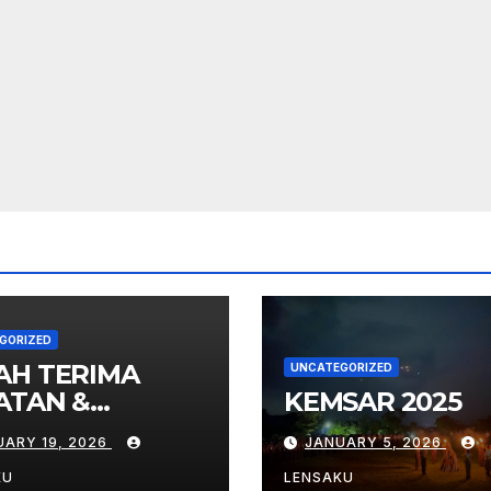
GORIZED
AH TERIMA
UNCATEGORIZED
ATAN &
KEMSAR 2025
ENTASI
UARY 19, 2026
JANUARY 5, 2026
GOTA BARU
 MTsN 9
KU
LENSAKU