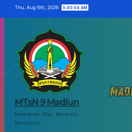
Skip
Thu. Aug 6th, 2026
5:40:04 AM
to
content
MTsN 9 Madiun
Madrasah Maju Bermutu
Mendunia