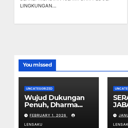
LINGKUNGAN…
You missed
UNCATEGORIZED
UNCATE
Wujud Dukungan
SER
Penuh, Dharma
JAB
Wanita Persatuan
ORI
FEBRUARY 1, 2026
JAN
MTsN 9 Madiun Ikut
ANG
Sukseskan
PMR
LENSAKU
LENSA