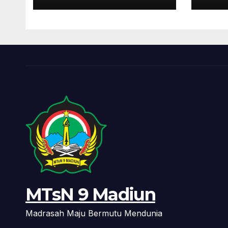
Pembukaan Gebyar
MAD
Milad ke-49
Madrasah
MTsN 9 Madiun
Madrasah Maju Bermutu Mendunia