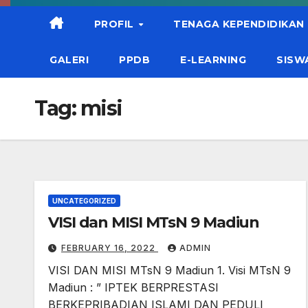
PROFIL
TENAGA KEPENDIDIKAN
GALERI
PPDB
E-LEARNING
SISW
Tag:
misi
UNCATEGORIZED
VISI dan MISI MTsN 9 Madiun
FEBRUARY 16, 2022
ADMIN
VISI DAN MISI MTsN 9 Madiun 1. Visi MTsN 9
Madiun : ” IPTEK BERPRESTASI
BERKEPRIBADIAN ISLAMI DAN PEDULI